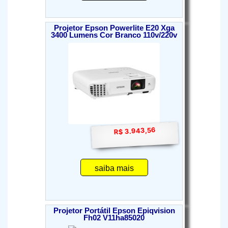
Projetor Epson Powerlite E20 Xga
3400 Lumens Cor Branco 110v/220v
R$ 3.943,56
saiba mais
Projetor Portátil Epson Epiqvision
Fh02 V11ha85020