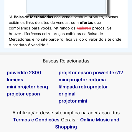
“A
Bolsa de Mercadorias
não vende nenhum produto, apenas
exíbimos links de sites de vendas, com
ofertas
que
compilamos para vocês, retirando os
maiores
preços. Se
houver diferênças entre preços exibidos na Bolsa de
Mercadorias e no site parceiro, fica válido o valor do site onde
o produto é vendido.“
Buscas Relacionadas
powerlite 2800
projetor epson powerlite s12
lumens
mini projetor optoma
mini projetor benq
lâmpada retroprojetor
projetor epson
original
projetor mini
A utilização desse site implica na aceitação dos
Termos e Condições
Gerais -
Online Music and
Shopping