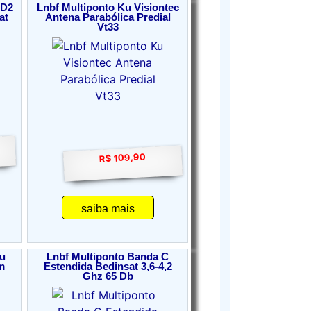
 D2
Lnbf Multiponto Ku Visiontec
at
Antena Parabólica Predial
Vt33
R$ 109,90
saiba mais
u
Lnbf Multiponto Banda C
m
Estendida Bedinsat 3,6-4,2
Ghz 65 Db