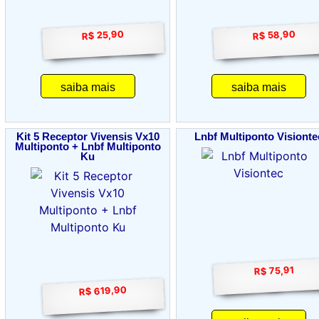
R$ 58,90
R$ 25,90
saiba mais
saiba mais
Kit 5 Receptor Vivensis Vx10
Lnbf Multiponto Visionte
Multiponto + Lnbf Multiponto
Ku
R$ 75,91
R$ 619,90