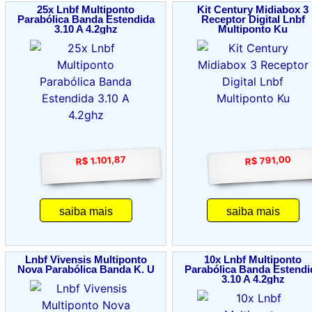
25x Lnbf Multiponto
Kit Century Midiabox 3
Parabólica Banda Estendida
Receptor Digital Lnbf
3.10 A 4.2ghz
Multiponto Ku
R$ 1.101,87
R$ 791,00
saiba mais
saiba mais
Lnbf Vivensis Multiponto
10x Lnbf Multiponto
Nova Parabólica Banda K. U
Parabólica Banda Estendi
3.10 A 4.2ghz