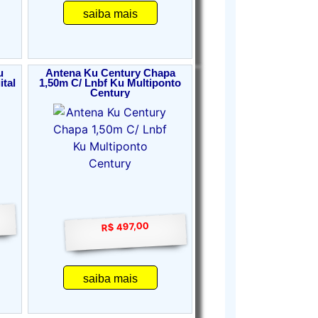
saiba mais
u
Antena Ku Century Chapa
ital
1,50m C/ Lnbf Ku Multiponto
Century
R$ 497,00
saiba mais