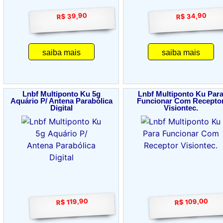
R$ 39,90
R$ 34,90
saiba mais
saiba mais
Lnbf Multiponto Ku 5g
Lnbf Multiponto Ku Par
Aquário P/ Antena Parabólica
Funcionar Com Recepto
Digital
Visiontec.
R$ 109,00
R$ 119,90