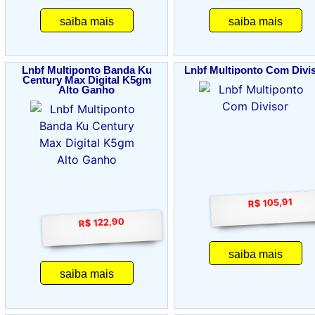
saiba mais
saiba mais
Lnbf Multiponto Banda Ku
Lnbf Multiponto Com Divi
Century Max Digital K5gm
Alto Ganho
R$ 105,91
R$ 122,90
saiba mais
saiba mais