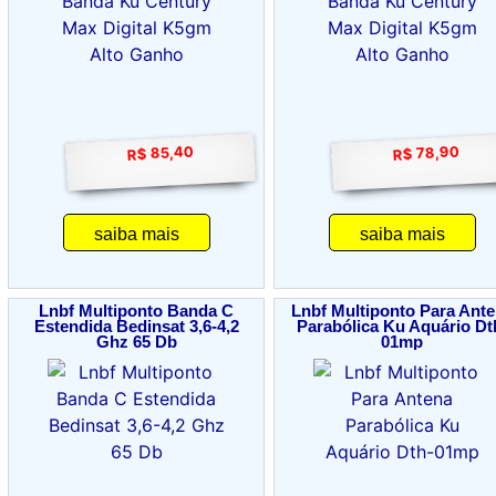
R$ 85,40
R$ 78,90
saiba mais
saiba mais
Lnbf Multiponto Banda C
Lnbf Multiponto Para Ant
Estendida Bedinsat 3,6-4,2
Parabólica Ku Aquário Dt
Ghz 65 Db
01mp