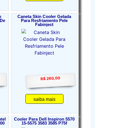
m
Caneta Skin Cooler Gelada
 De
Para Resfriamento Pele
Fabinject
R$ 260,00
saiba mais
tel
Cooler Para Dell Inspiron 5570
200
15-5575 3583 3585 P75f