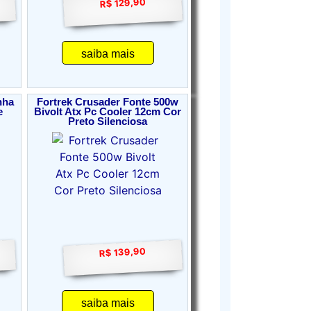
R$ 129,90
saiba mais
nha
Fortrek Crusader Fonte 500w
e
Bivolt Atx Pc Cooler 12cm Cor
Preto Silenciosa
R$ 139,90
saiba mais