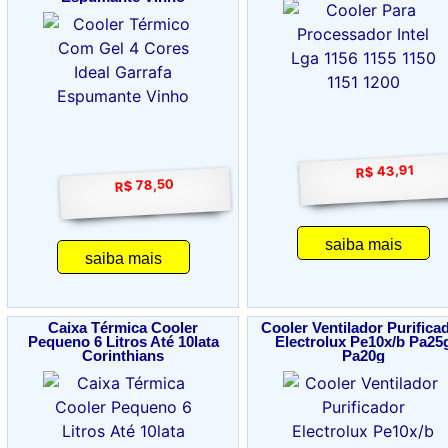
R$ 43,91
R$ 78,50
saiba mais
saiba mais
Caixa Térmica Cooler
Cooler Ventilador Purifica
Pequeno 6 Litros Até 10lata
Electrolux Pe10x/b Pa25
Corinthians
Pa20g