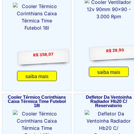
R$ 29,90
R$ 358,07
saiba mais
saiba mais
Cooler Térmico Corinthians
Defletor Da Ventoinha
Caixa Térmica Time Futebol
Radiador Hb20 C/
18l
Reservatorio