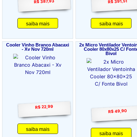
R$ 387,93
R$ 391,51
saiba mais
saiba mais
Cooler Vinho Branco Abacaxi
2x Micro Ventilador Ventoi
- Xv Nov 720ml
Cooler 80x80x25 C/ Font
Bivol
R$ 22,99
R$ 49,90
saiba mais
saiba mais